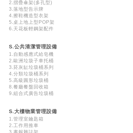
2.摺疊傘架(多孔型)
3.落地型告示牌
4.擦鞋機造型衣架
5.桌上地上型POP架
6.天花板輕鋼架配件
S.公共清潔管理設備
1.自動感應式給皂機
2.歐洲垃圾子車托桶
3.菸灰缸垃圾桶系列
4.分類垃圾桶系列
5.高級圓形垃圾桶
8.餐廳餐盤回收箱
9.組合式廣告垃圾桶
S.大樓物業管理設備
1.管理室鑰匙箱
2.工作用推車
3.書報雜誌架