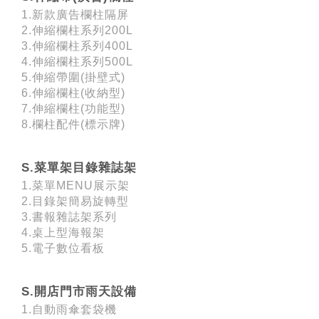
1.新款廣告欄柱隔屏
2.伸縮欄柱系列200L
3.伸縮欄柱系列400L
4.伸縮欄柱系列500L
5.伸縮帶圍(掛壁式)
6.伸縮欄柱(收納型)
7.伸縮欄柱(功能型)
8.欄柱配件(標示牌)
S.菜單架目錄雜誌架
1.菜單MENU展示架
2.目錄架簡易旋轉型
3.書報雜誌架系列
4.桌上型海報架
5.電子數位看板
S.開店門市雨天設備
1.自動雨傘套袋機