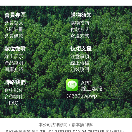
會員專區
購物須知
會員登入
購物指南
立即註冊
付款方式
會員條款
寄送方式
數位微噴
技術支援
線上展示
注意事項
產品說明
線上傳檔
圖庫介紹
組裝說明
聯絡我們
APP
線上客服
台中彰化
@330qwpwp
合作夥伴
FAQ
本公司法律顧問︰廖本揚 律師
彰化全興產業園區 TEL:04-7557887 FAX:04-7557885 客服專線︰