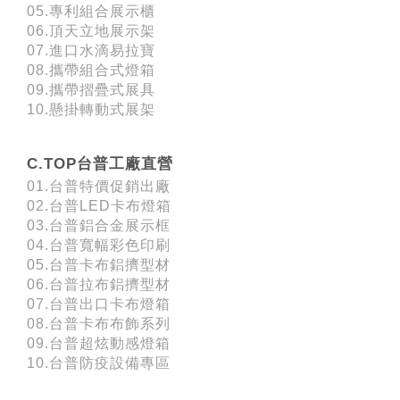
05.專利組合展示櫃
06.頂天立地展示架
07.進口水滴易拉寶
08.攜帶組合式燈箱
09.攜帶摺疊式展具
10.懸掛轉動式展架
C.TOP台普工廠直營
01.台普特價促銷出廠
02.台普LED卡布燈箱
03.台普鋁合金展示框
04.台普寬幅彩色印刷
05.台普卡布鋁擠型材
06.台普拉布鋁擠型材
07.台普出口卡布燈箱
08.台普卡布布飾系列
09.台普超炫動感燈箱
10.台普防疫設備專區