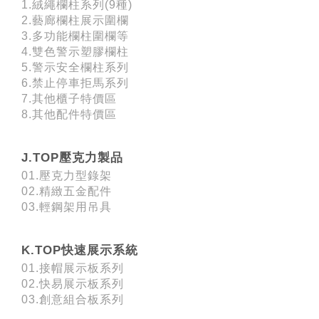
1.絨繩欄柱系列(9種)
2.藝廊欄柱展示圍欄
3.多功能欄柱圍欄等
4.雙色警示塑膠欄柱
5.警示安全欄柱系列
6.禁止停車拒馬系列
7.其他櫃子特價區
8.其他配件特價區
J.TOP壓克力製品
01.壓克力型錄架
02.精緻五金配件
03.輕鋼架用吊具
K.TOP快速展示系統
01.接帽展示板系列
02.快易展示板系列
03.創意組合板系列