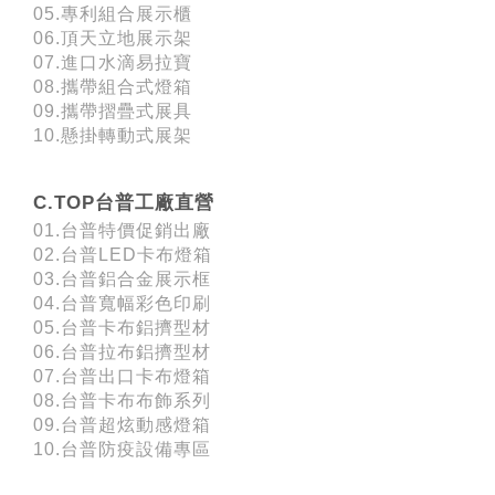
05.專利組合展示櫃
06.頂天立地展示架
07.進口水滴易拉寶
08.攜帶組合式燈箱
09.攜帶摺疊式展具
10.懸掛轉動式展架
C.TOP台普工廠直營
01.台普特價促銷出廠
02.台普LED卡布燈箱
03.台普鋁合金展示框
04.台普寬幅彩色印刷
05.台普卡布鋁擠型材
06.台普拉布鋁擠型材
07.台普出口卡布燈箱
08.台普卡布布飾系列
09.台普超炫動感燈箱
10.台普防疫設備專區