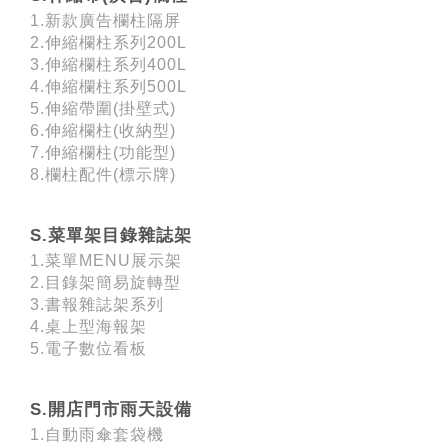
1.新款廣告欄柱隔屏
2.伸縮欄柱系列200L
3.伸縮欄柱系列400L
4.伸縮欄柱系列500L
5.伸縮帶圍(掛壁式)
6.伸縮欄柱(收納型)
7.伸縮欄柱(功能型)
8.欄柱配件(標示牌)
S.菜單架目錄雜誌架
1.菜單MENU展示架
2.目錄架簡易旋轉型
3.書報雜誌架系列
4.桌上型海報架
5.電子數位看板
S.開店門市雨天設備
1.自動雨傘套袋機