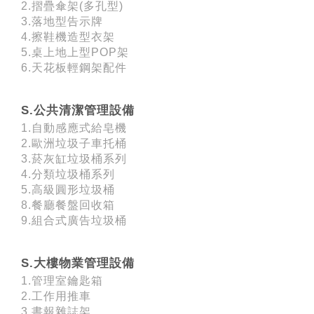
2.摺疊傘架(多孔型)
3.落地型告示牌
4.擦鞋機造型衣架
5.桌上地上型POP架
6.天花板輕鋼架配件
S.公共清潔管理設備
1.自動感應式給皂機
2.歐洲垃圾子車托桶
3.菸灰缸垃圾桶系列
4.分類垃圾桶系列
5.高級圓形垃圾桶
8.餐廳餐盤回收箱
9.組合式廣告垃圾桶
S.大樓物業管理設備
1.管理室鑰匙箱
2.工作用推車
3.書報雜誌架