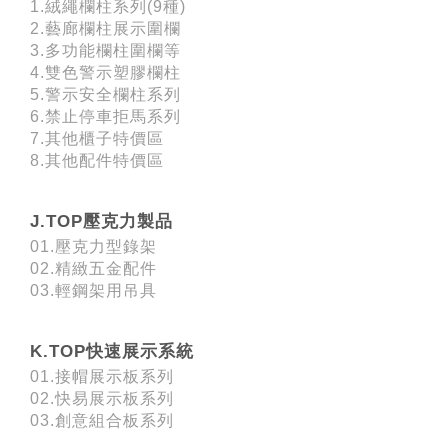
1.絨繩欄柱系列(9種)
2.藝廊欄柱展示圍欄
3.多功能欄柱圍欄等
4.雙色警示塑膠欄柱
5.警示安全欄柱系列
6.禁止停車拒馬系列
7.其他櫃子特價區
8.其他配件特價區
J.TOP壓克力製品
01.壓克力型錄架
02.精緻五金配件
03.輕鋼架用吊具
K.TOP快速展示系統
01.接帽展示板系列
02.快易展示板系列
03.創意組合板系列