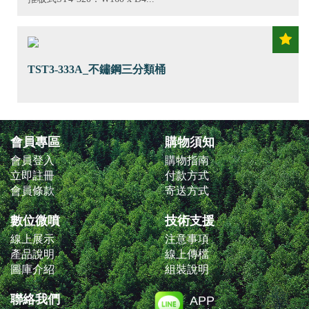
TST3-333A_不鏽鋼三分類桶
會員專區
購物須知
會員登入
購物指南
立即註冊
付款方式
會員條款
寄送方式
數位微噴
技術支援
線上展示
注意事項
產品說明
線上傳檔
圖庫介紹
組裝說明
聯絡我們
APP